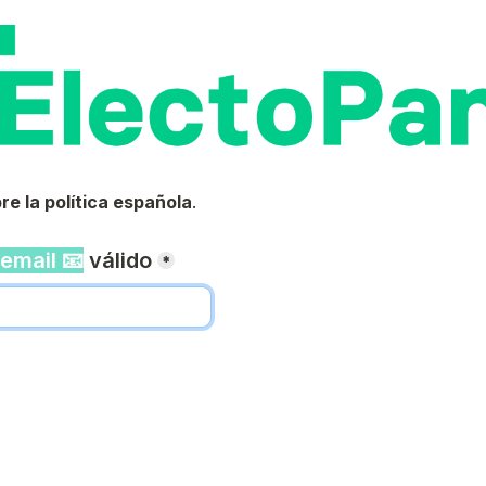
re la política española
.
email 📧
 válido
*