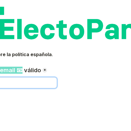
re la política española
.
email 📧
 válido
*