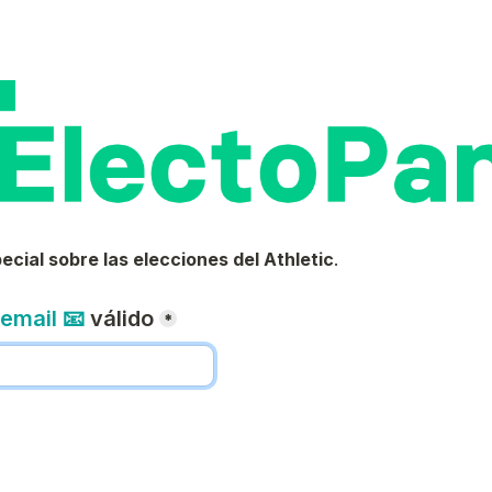
ecial sobre las elecciones del Athletic
.
email 📧
 válido
*